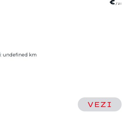
INDISPONIBIL
 zi: undefined km
VEZI