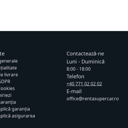
te
Contactează-ne
 generale
Luni - Duminică
țialitate
8:00 - 18:00
de livrare
Telefon
 GDPR
+40 771 02 02 02
 Cookies
E-mail
iriezi
office@rentasupercar.ro
garanția
plică garanția
plică asigurarea