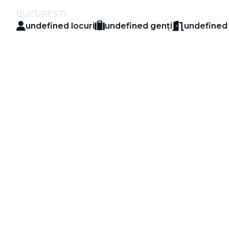
BUCUREȘTI
undefined
locuri
undefined
genți
undefine