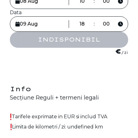
:
Data
:
INDISPONIBIL
€
/zi
Info
Secțiune Reguli + termeni legali
Tarifele exprimate in EUR si includ TVA
Limita de kilometri / zi: undefined km