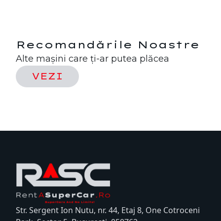
Recomandările Noastre
Alte mașini care ți-ar putea plăcea
VEZI
Str. Sergent Ion Nutu, nr. 44, Etaj 8, One Cotroceni