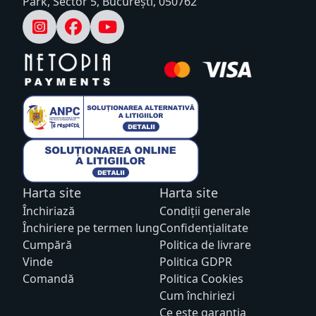
Park, Sector 5, București, 050762
Harta site
Harta site
Închiriază
Condiții generale
Închiriere pe termen lung
Confidențialitate
Cumpără
Politica de livrare
Vinde
Politica GDPR
Comandă
Politica Cookies
Cum închiriezi
Ce este garanția