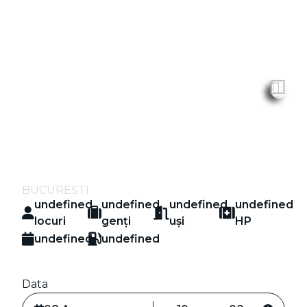
An
Cai
Motor
BUCUREȘTI
undefined
undefined
undefined
undefined
locuri
genți
uși
HP
undefined
undefined
Data