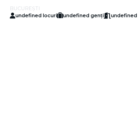
BUCUREȘTI
undefined
locuri
undefined
genți
undefine