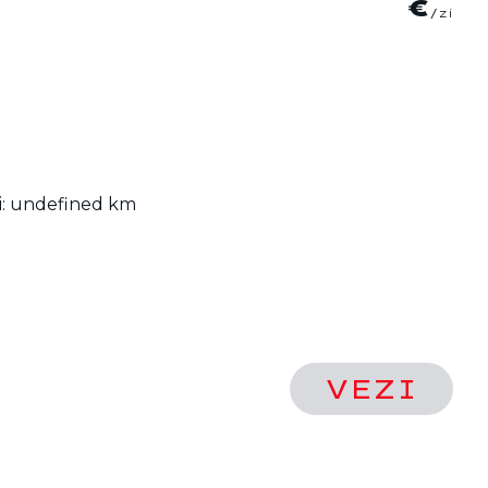
INDISPONIBIL
 zi: undefined km
VEZI