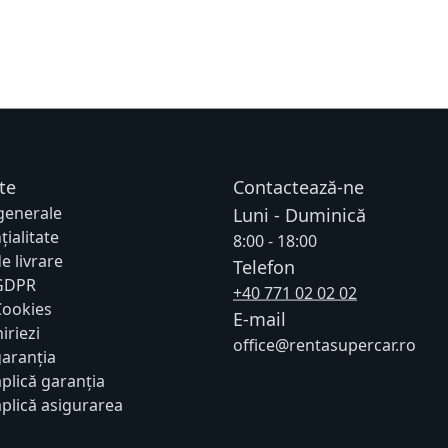
te
Contactează-ne
 generale
Luni - Duminică
țialitate
8:00 - 18:00
de livrare
Telefon
 GDPR
+40 771 02 02 02
 Cookies
E-mail
iriezi
office@rentasupercar.ro
garanția
plică garanția
plică asigurarea