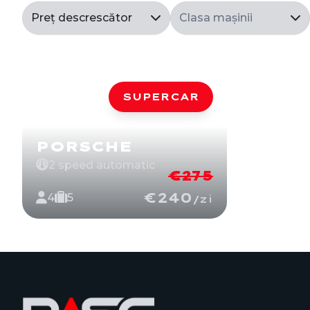
SUPERCAR
PORSCHE
2 speed automatic
€
275
€
240
4
5
/zi