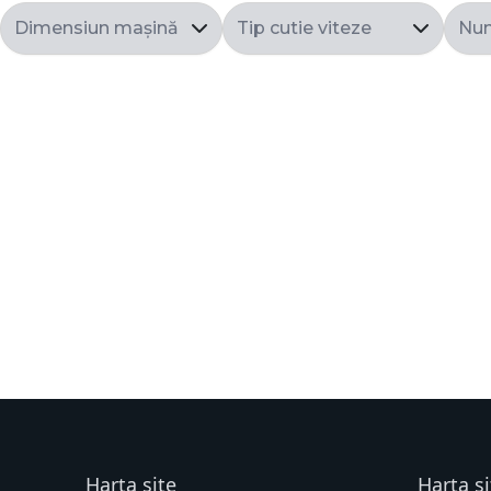
Harta site
Harta si