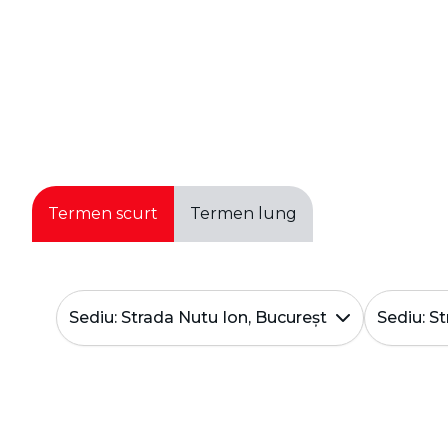
Termen scurt
Termen lung
Ridicare
Retur