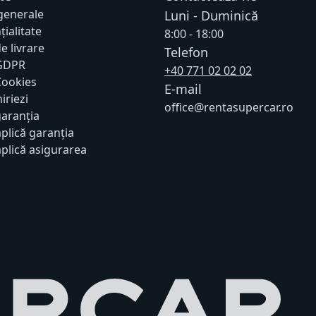
 generale
Luni - Duminică
țialitate
8:00 - 18:00
de livrare
Telefon
 GDPR
+40 771 02 02 02
 Cookies
E-mail
iriezi
office@rentasupercar.ro
garanția
plică garanția
plică asigurarea