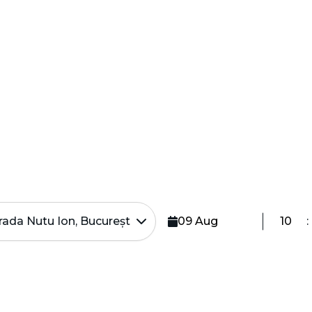
nare
Data ridicării
: